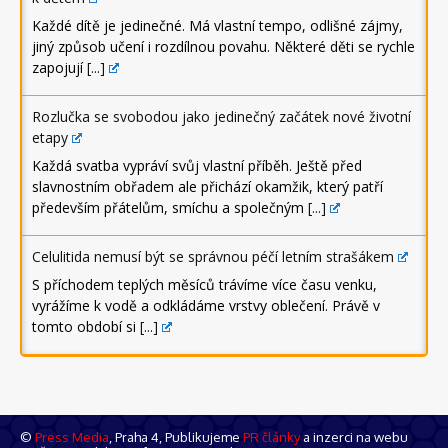
Každé dítě je jedinečné. Má vlastní tempo, odlišné zájmy,
jiný způsob učení i rozdílnou povahu. Některé děti se rychle
zapojují
[...]
Rozlučka se svobodou jako jedinečný začátek nové životní
etapy
Každá svatba vypráví svůj vlastní příběh. Ještě před
slavnostním obřadem ale přichází okamžik, který patří
především přátelům, smíchu a společným
[...]
Celulitida nemusí být se správnou péčí letním strašákem
S příchodem teplých měsíců trávíme více času venku,
vyrážíme k vodě a odkládáme vrstvy oblečení. Právě v
tomto období si
[...]
©
Press Media
, Praha 4, Publikujeme
PR články
a inzerci na webu