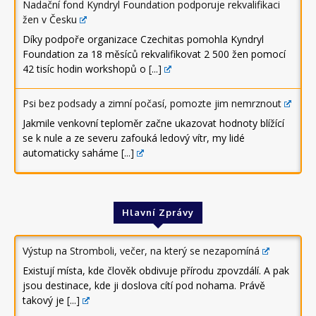
Nadační fond Kyndryl Foundation podporuje rekvalifikaci
žen v Česku
Díky podpoře organizace Czechitas pomohla Kyndryl
Foundation za 18 měsíců rekvalifikovat 2 500 žen pomocí
42 tisíc hodin workshopů o
[...]
Psi bez podsady a zimní počasí, pomozte jim nemrznout
Jakmile venkovní teploměr začne ukazovat hodnoty blížící
se k nule a ze severu zafouká ledový vítr, my lidé
automaticky saháme
[...]
Hlavní Zprávy
Výstup na Stromboli, večer, na který se nezapomíná
Existují místa, kde člověk obdivuje přírodu zpovzdálí. A pak
jsou destinace, kde ji doslova cítí pod nohama. Právě
takový je
[...]