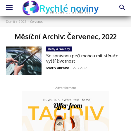
Rychlé noviny
přehledné zpravodajství
Domů
2022
Červenec
Měsíční Archiv: Červenec, 2022
Rady a Návody
Se správnou péčí mohou mít stěrače
vyšší životnost
Svet v obraze
-
22.7.2022
- Advertisement -