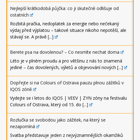
Nejlepší krátkodobá půjčka: co ji skutečně odlišuje od
ostatních
Rozbitá pračka, nedoplatek za energie nebo nečekaný
výdaj před výplatou – takové situace nikoho nepotěší, ale
stávají se. A právě
[...]
Berete psa na dovolenou? – Co nesmíte nechat doma
Léto je v plném proudu a pro většinu z nás to znamená
jediné – čas dovolených, výletů a objevování nových
[...]
Dopřejte si na Colours of Ostrava pauzu plnou zážitků v
IQOS zóně
Vydejte se i letos do IQOS | VEEV | ZYN zóny na festivalu
Colours of Ostrava, který od 15. do
[...]
Rozlučka se svobodou jako zážitek, na který se
nezapomíná
Svatba představuje jeden z nejvýznamnějších okamžiků