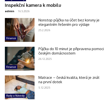
Inspekční kamera k mobilu
admin
-
16.5.2026
Nonstop půjčka na účet bez koruny je
elegantním řešením pro výdaje
25.2.2026
Finance
Půjčka do 10 minut je připravena pomoci
českým domácnostem
26.12.2025
Finance
Matrace – česká kvalita, která je znát
na první dotek
5.12.2025
Rady a Návody