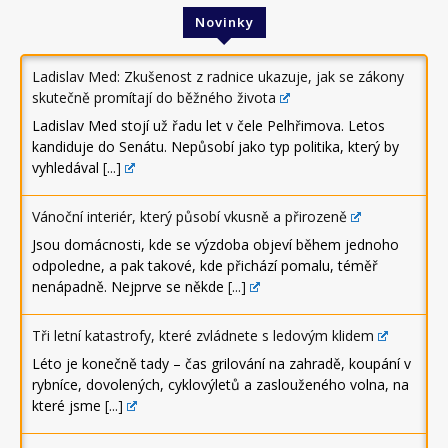
Novinky
Ladislav Med: Zkušenost z radnice ukazuje, jak se zákony
skutečně promítají do běžného života
Ladislav Med stojí už řadu let v čele Pelhřimova. Letos
kandiduje do Senátu. Nepůsobí jako typ politika, který by
vyhledával
[...]
Vánoční interiér, který působí vkusně a přirozeně
Jsou domácnosti, kde se výzdoba objeví během jednoho
odpoledne, a pak takové, kde přichází pomalu, téměř
nenápadně. Nejprve se někde
[...]
Tři letní katastrofy, které zvládnete s ledovým klidem
Léto je konečně tady – čas grilování na zahradě, koupání v
rybníce, dovolených, cyklovýletů a zaslouženého volna, na
které jsme
[...]